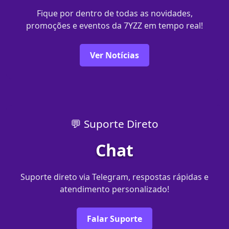
Fique por dentro de todas as novidades,
promoções e eventos da 7YZZ em tempo real!
Ver Notícias
💬 Suporte Direto
Chat
Suporte direto via Telegram, respostas rápidas e
atendimento personalizado!
Falar Suporte