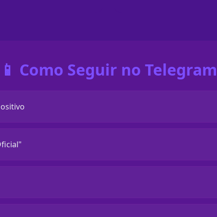
📱 Como Seguir no Telegram
ositivo
icial"