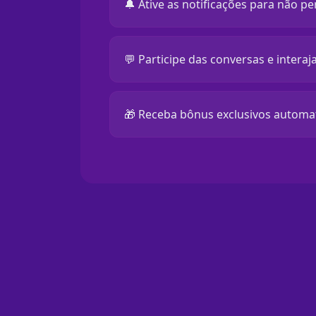
🔔 Ative as notificações para não p
💬 Participe das conversas e interaj
🎁 Receba bônus exclusivos autom