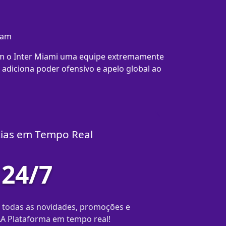
ram
rnam o Inter Miami uma equipe extremamente
adiciona poder ofensivo e apelo global ao
cias em Tempo Real
24/7
e todas as novidades, promoções e
AA Plataforma em tempo real!