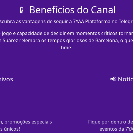
📱 Benefícios do Canal
scubra as vantagens de seguir a 7YAA Plataforma no Teleg
 de jogo e capacidade de decidir em momentos críticos to
 Suárez relembra os tempos gloriosos de Barcelona, o que 
time.
sivos
📢 Notí
m, promoções especiais
Fique por dentro d
s únicos!
eventos da 7Y