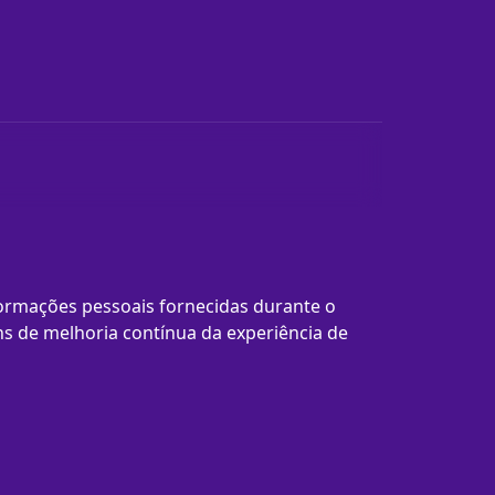
formações pessoais fornecidas durante o
ns de melhoria contínua da experiência de