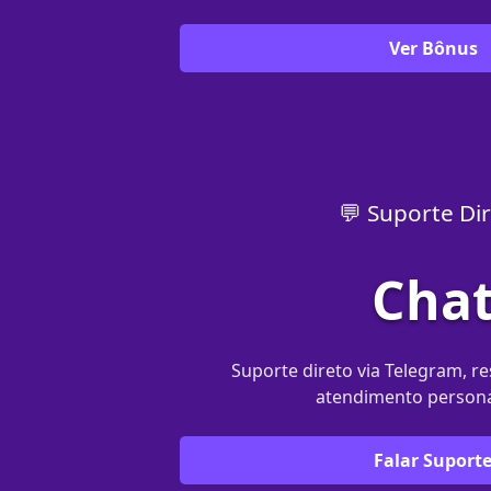
Ver Bônus
💬 Suporte Di
Cha
Suporte direto via Telegram, r
atendimento persona
Falar Suport