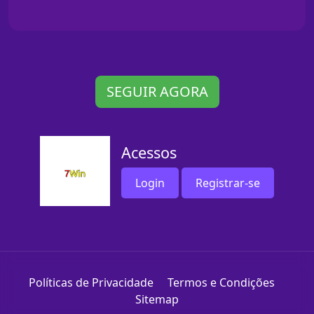
SEGUIR AGORA
Acessos
Login
Registrar-se
Políticas de Privacidade
Termos e Condições
Sitemap