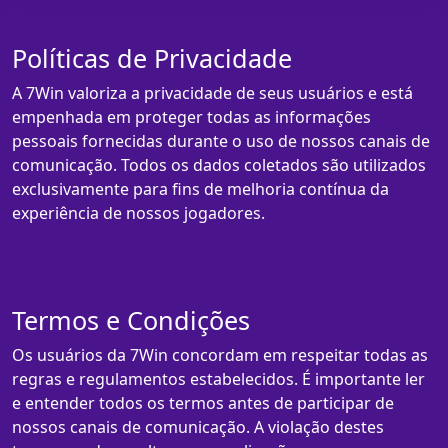
Políticas de Privacidade
A 7Win valoriza a privacidade de seus usuários e está
empenhada em proteger todas as informações
pessoais fornecidas durante o uso de nossos canais de
comunicação. Todos os dados coletados são utilizados
exclusivamente para fins de melhoria contínua da
experiência de nossos jogadores.
Termos e Condições
Os usuários da 7Win concordam em respeitar todas as
regras e regulamentos estabelecidos. É importante ler
e entender todos os termos antes de participar de
nossos canais de comunicação. A violação destes