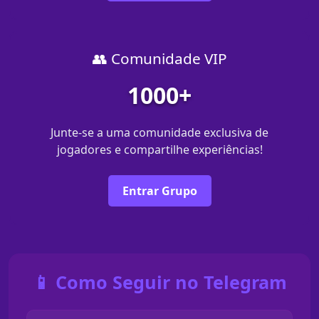
👥 Comunidade VIP
1000+
Junte-se a uma comunidade exclusiva de
jogadores e compartilhe experiências!
Entrar Grupo
📱 Como Seguir no Telegram