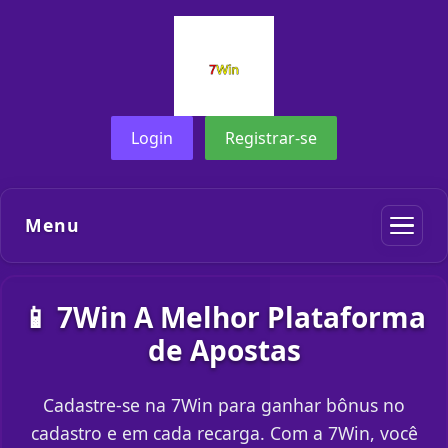
Login
Registrar-se
Menu
📱 7Win A Melhor Plataforma
de Apostas
Cadastre-se na 7Win para ganhar bônus no
cadastro e em cada recarga. Com a 7Win, você