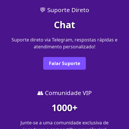
💬 Suporte Direto
Chat
Suporte direto via Telegram, respostas rápidas e
atendimento personalizado!
Falar Suporte
👥 Comunidade VIP
1000+
Junte-se a uma comunidade exclusiva de