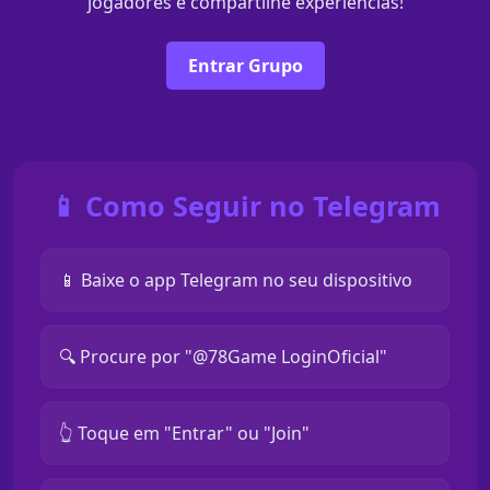
jogadores e compartilhe experiências!
Entrar Grupo
📱 Como Seguir no Telegram
📱 Baixe o app Telegram no seu dispositivo
🔍 Procure por "@78Game LoginOficial"
👆 Toque em "Entrar" ou "Join"