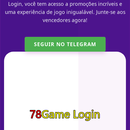
Login, você tem acesso a promoções incríveis e
uma experiência de jogo inigualável. Junte-se aos
vencedores agora!
SEGUIR NO TELEGRAM