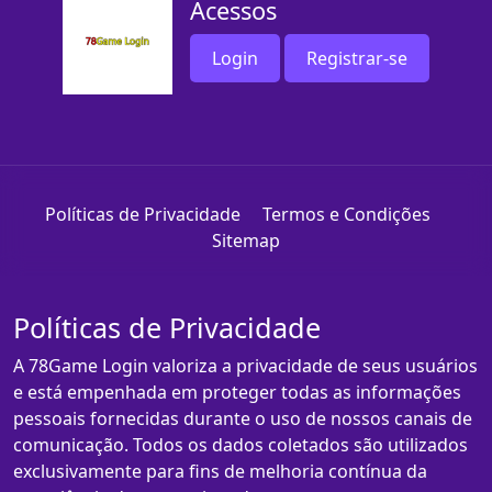
Acessos
Login
Registrar-se
Políticas de Privacidade
Termos e Condições
Sitemap
Políticas de Privacidade
A 78Game Login valoriza a privacidade de seus usuários
e está empenhada em proteger todas as informações
pessoais fornecidas durante o uso de nossos canais de
comunicação. Todos os dados coletados são utilizados
exclusivamente para fins de melhoria contínua da