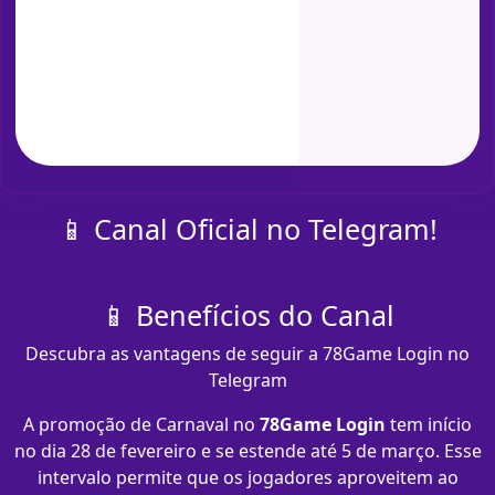
📱 Canal Oficial no Telegram!
📱 Benefícios do Canal
Descubra as vantagens de seguir a 78Game Login no
Telegram
A promoção de Carnaval no
78Game Login
tem início
no dia 28 de fevereiro e se estende até 5 de março. Esse
intervalo permite que os jogadores aproveitem ao