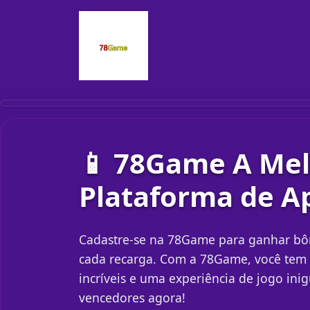
📱 78Game A Me
Plataforma de A
Cadastre-se na 78Game para ganhar bô
cada recarga. Com a 78Game, você tem
incríveis e uma experiência de jogo inig
vencedores agora!