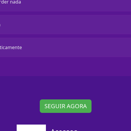
erder nada
a
aticamente
SEGUIR AGORA