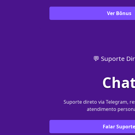
Ver Bônus
💬 Suporte Di
Cha
Suporte direto via Telegram, r
atendimento persona
Falar Suport