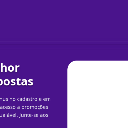
lhor
postas
nus no cadastro e em
 acesso a promoções
ualável. Junte-se aos