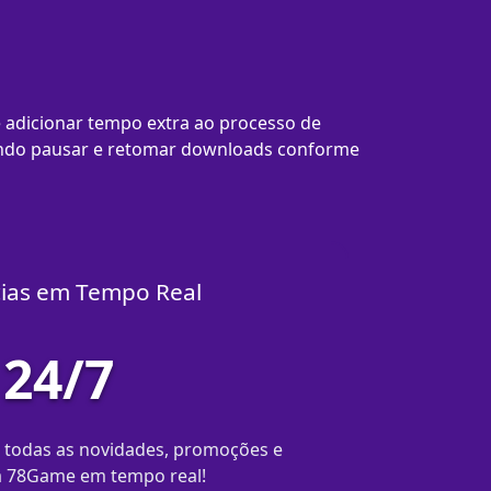
e adicionar tempo extra ao processo de
indo pausar e retomar downloads conforme
cias em Tempo Real
24/7
e todas as novidades, promoções e
a 78Game em tempo real!