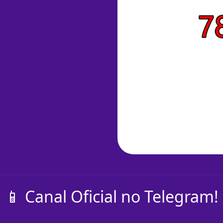
📱 Canal Oficial no Telegram!