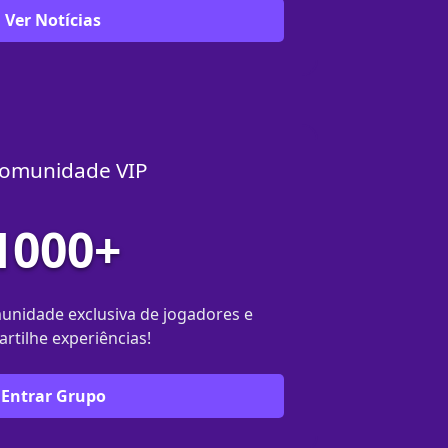
Ver Notícias
Comunidade VIP
1000+
unidade exclusiva de jogadores e
rtilhe experiências!
Entrar Grupo