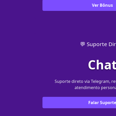
Ver Bônus
💬 Suporte Di
Cha
Suporte direto via Telegram, r
atendimento persona
Falar Suport