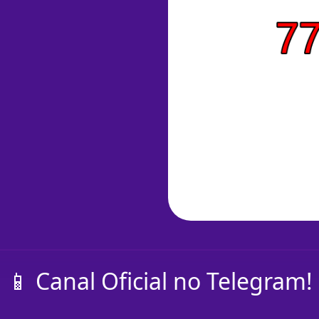
📱 Canal Oficial no Telegram!