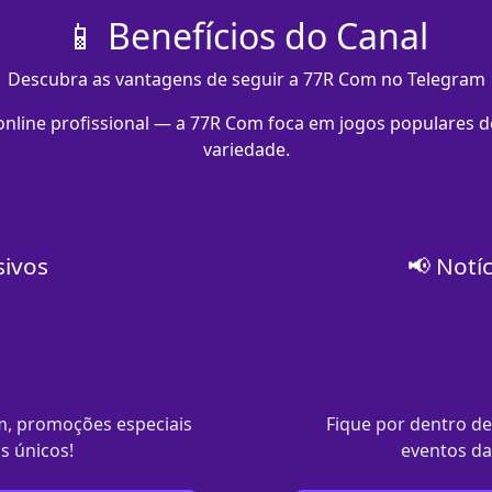
📱 Benefícios do Canal
Descubra as vantagens de seguir a 77R Com no Telegram
online profissional — a 77R Com foca em jogos populares 
variedade.
sivos
📢 Notí
m, promoções especiais
Fique por dentro d
s únicos!
eventos da