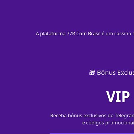
A plataforma 77R Com Brasil é um cassino 
🎁 Bônus Exclu
VIP
Receba bônus exclusivos do Telegra
e códigos promocionai