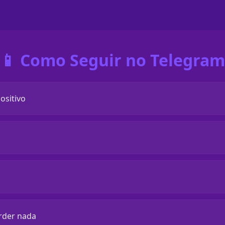
📱 Como Seguir no Telegram
ositivo
erder nada