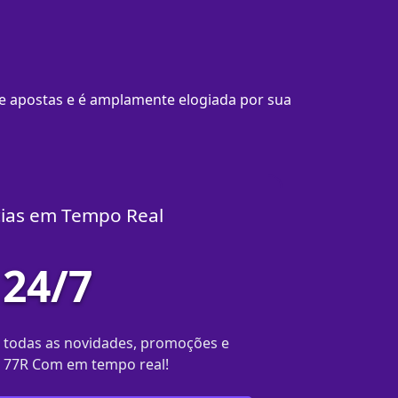
de apostas e é amplamente elogiada por sua
cias em Tempo Real
24/7
e todas as novidades, promoções e
 77R Com em tempo real!