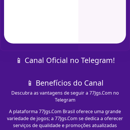
📱 Canal Oficial no Telegram!
📱 Benefícios do Canal
Descubra as vantagens de seguir a 77Jgs.Com no
Telegram
A plataforma 77Jgs.Com Brasil oferece uma grande
variedade de jogos; a 77Jgs.Com se dedica a oferecer
serviços de qualidade e promoções atualizadas