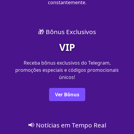
constantemente.
🎁 Bônus Exclusivos
VIP
Receba bônus exclusivos do Telegram,
promoções especiais e códigos promocionais
únicos!
Ver Bônus
📢 Notícias em Tempo Real