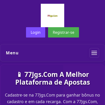
Login
Registrar-se
Menu
📱 77Jgs.Com A Melhor
Plataforma de Apostas
Cadastre-se na 77Jgs.Com para ganhar bônus no
cadastro e em cada recarga. Com a 77Jgs.Com,