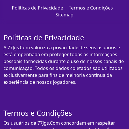
Políticas de Privacidade
Termos e Condições
Sitemap
Políticas de Privacidade
A 77Jgs.Com valoriza a privacidade de seus usuários e
está empenhada em proteger todas as informações
pessoais fornecidas durante o uso de nossos canais de
comunicação. Todos os dados coletados são utilizados
exclusivamente para fins de melhoria contínua da
experiência de nossos jogadores.
Termos e Condições
Os usuários da 77Jgs.Com concordam em respeitar