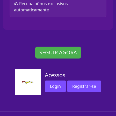
🎁 Receba bônus exclusivos
automaticamente
SEGUIR AGORA
Acessos
Login
Registrar-se