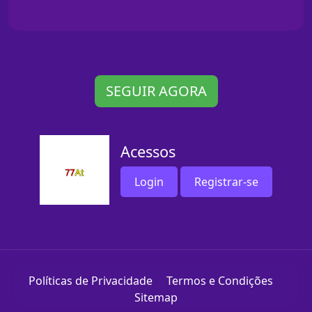
SEGUIR AGORA
Acessos
Login
Registrar-se
Políticas de Privacidade
Termos e Condições
Sitemap