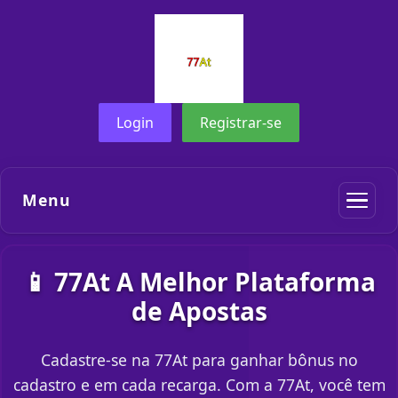
Login
Registrar-se
Menu
📱 77At A Melhor Plataforma
de Apostas
Cadastre-se na 77At para ganhar bônus no
cadastro e em cada recarga. Com a 77At, você tem