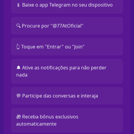
📱 Baixe o app Telegram no seu dispositivo
🔍 Procure por "@77AtOficial"
👆 Toque em "Entrar" ou "Join"
🔔 Ative as notificações para não perder
nada
💬 Participe das conversas e interaja
🎁 Receba bônus exclusivos
automaticamente