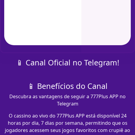
📱 Canal Oficial no Telegram!
📱 Benefícios do Canal
Descubra as vantagens de seguir a 777Plus APP no
Telegram
O cassino ao vivo do 777Plus APP está disponível 24
horas por dia, 7 dias por semana, permitindo que os
jogadores acessem seus jogos favoritos com crupiê ao