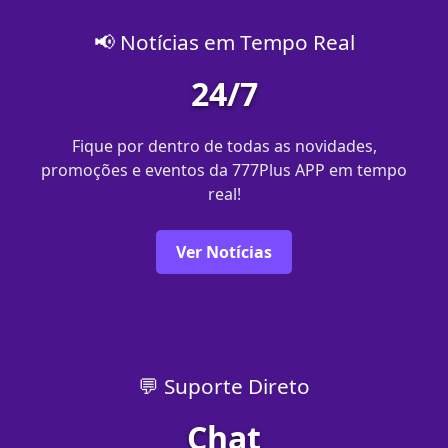
📢 Notícias em Tempo Real
24/7
Fique por dentro de todas as novidades,
promoções e eventos da 777Plus APP em tempo
real!
Ver Notícias
💬 Suporte Direto
Chat