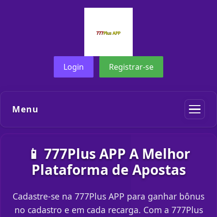
Login
Registrar-se
Menu
📱 777Plus APP A Melhor
Plataforma de Apostas
Cadastre-se na 777Plus APP para ganhar bônus
no cadastro e em cada recarga. Com a 777Plus