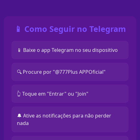
📱 Como Seguir no Telegram
📱 Baixe o app Telegram no seu dispositivo
🔍 Procure por "@777Plus APPOficial"
👆 Toque em "Entrar" ou "Join"
🔔 Ative as notificações para não perder
nada