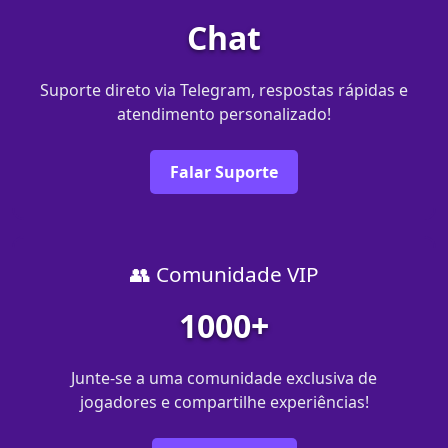
Chat
Suporte direto via Telegram, respostas rápidas e
atendimento personalizado!
Falar Suporte
👥 Comunidade VIP
1000+
Junte-se a uma comunidade exclusiva de
jogadores e compartilhe experiências!