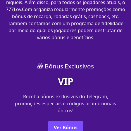
níqueis. Além disso, para todos os jogadores atuais, o
777Lov.Com organiza regularmente promoções como
bônus de recarga, rodadas grátis, cashback, etc.
Também contamos com um programa de fidelidade
por meio do qual os jogadores podem desfrutar de
vários bônus e benefícios.
🎁 Bônus Exclusivos
VIP
Receba bônus exclusivos do Telegram,
promoções especiais e códigos promocionais
únicos!
Ver Bônus