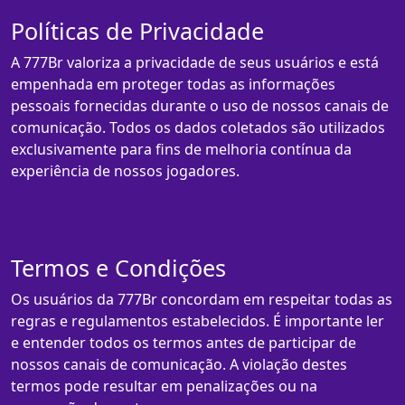
Políticas de Privacidade
A 777Br valoriza a privacidade de seus usuários e está
empenhada em proteger todas as informações
pessoais fornecidas durante o uso de nossos canais de
comunicação. Todos os dados coletados são utilizados
exclusivamente para fins de melhoria contínua da
experiência de nossos jogadores.
Termos e Condições
Os usuários da 777Br concordam em respeitar todas as
regras e regulamentos estabelecidos. É importante ler
e entender todos os termos antes de participar de
nossos canais de comunicação. A violação destes
termos pode resultar em penalizações ou na