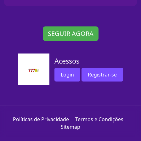
SEGUIR AGORA
Acessos
Login
Registrar-se
Políticas de Privacidade
Termos e Condições
Sitemap