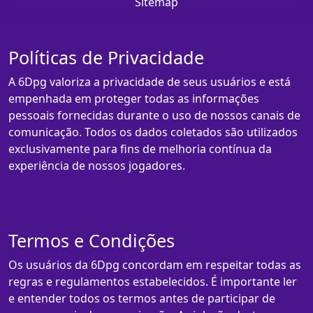
Sitemap
Políticas de Privacidade
A 6Dpg valoriza a privacidade de seus usuários e está
empenhada em proteger todas as informações
pessoais fornecidas durante o uso de nossos canais de
comunicação. Todos os dados coletados são utilizados
exclusivamente para fins de melhoria contínua da
experiência de nossos jogadores.
Termos e Condições
Os usuários da 6Dpg concordam em respeitar todas as
regras e regulamentos estabelecidos. É importante ler
e entender todos os termos antes de participar de