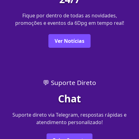
Fique por dentro de todas as novidades,
promoções e eventos da 6Dpg em tempo real!
Ver Notícias
💬 Suporte Direto
Chat
Suporte direto via Telegram, respostas rápidas e
atendimento personalizado!