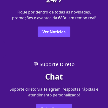
Fique por dentro de todas as novidades,
promoções e eventos da 68Brl em tempo real!
Ver Notícias
💬 Suporte Direto
Chat
Suporte direto via Telegram, respostas rápidas e
atendimento personalizado!