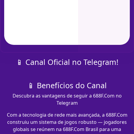
📱 Canal Oficial no Telegram!
📱 Benefícios do Canal
Descubra as vantagens de seguir a 688F.Com no
Telegram
Com a tecnologia de rede mais avançada, a 688F.Com
construiu um sistema de jogos robusto — jogadores
globais se reúnem na 688F.Com Brasil para uma