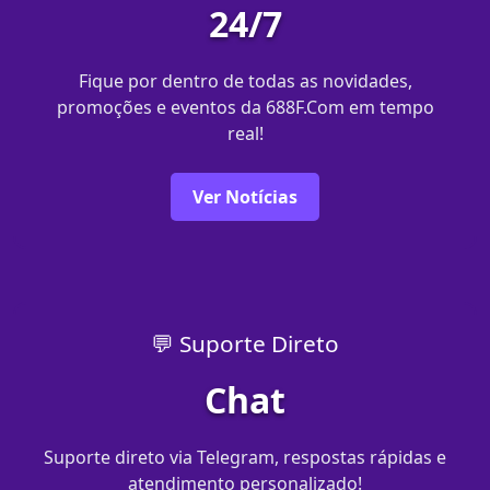
24/7
Fique por dentro de todas as novidades,
promoções e eventos da 688F.Com em tempo
real!
Ver Notícias
💬 Suporte Direto
Chat
Suporte direto via Telegram, respostas rápidas e
atendimento personalizado!