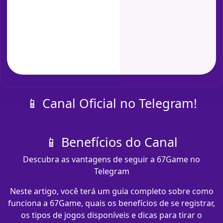
📱 Canal Oficial no Telegram!
📱 Benefícios do Canal
Descubra as vantagens de seguir a 67Game no
Telegram
Neste artigo, você terá um guia completo sobre como
funciona a 67Game, quais os benefícios de se registrar,
os tipos de jogos disponíveis e dicas para tirar o