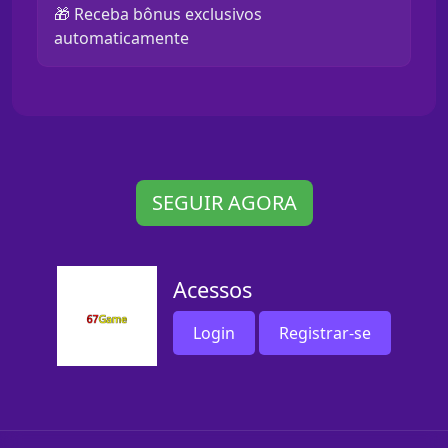
🎁 Receba bônus exclusivos
automaticamente
SEGUIR AGORA
Acessos
Login
Registrar-se