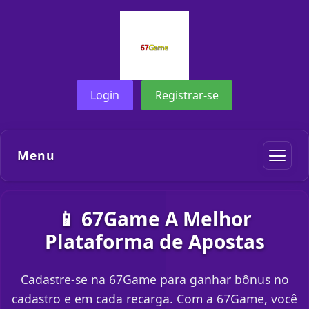
Login
Registrar-se
Menu
📱 67Game A Melhor
Plataforma de Apostas
Cadastre-se na 67Game para ganhar bônus no
cadastro e em cada recarga. Com a 67Game, você