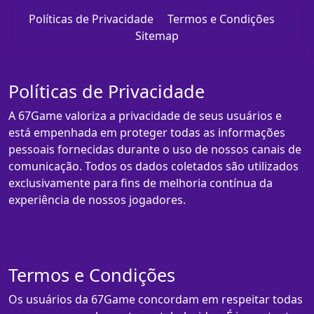
Políticas de Privacidade
Termos e Condições
Sitemap
Políticas de Privacidade
A 67Game valoriza a privacidade de seus usuários e
está empenhada em proteger todas as informações
pessoais fornecidas durante o uso de nossos canais de
comunicação. Todos os dados coletados são utilizados
exclusivamente para fins de melhoria contínua da
experiência de nossos jogadores.
Termos e Condições
Os usuários da 67Game concordam em respeitar todas