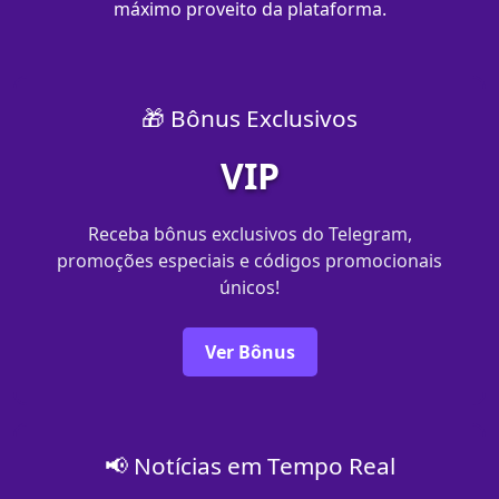
máximo proveito da plataforma.
🎁 Bônus Exclusivos
VIP
Receba bônus exclusivos do Telegram,
promoções especiais e códigos promocionais
únicos!
Ver Bônus
📢 Notícias em Tempo Real