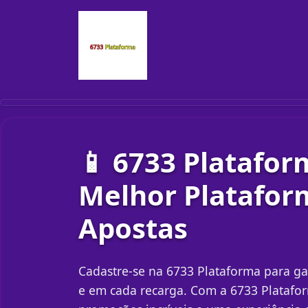
📱 6733 Platafor
Melhor Platafor
Apostas
Cadastre-se na 6733 Plataforma para g
e em cada recarga. Com a 6733 Platafor