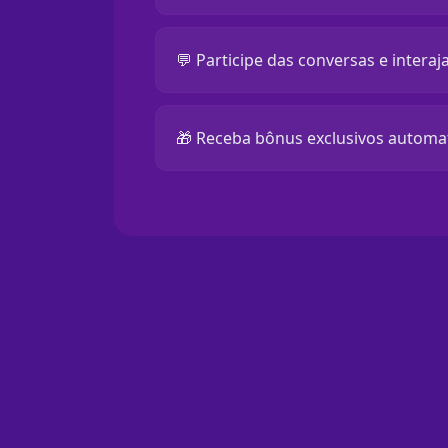
💬 Participe das conversas e interaj
🎁 Receba bônus exclusivos autom