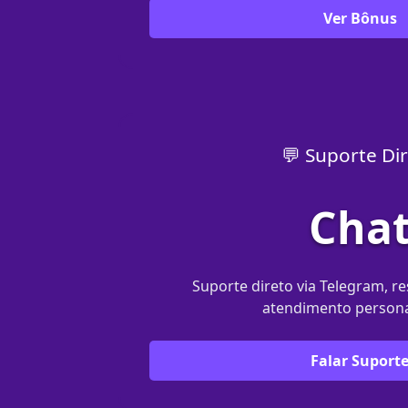
Ver Bônus
💬 Suporte Di
Cha
Suporte direto via Telegram, r
atendimento persona
Falar Suport