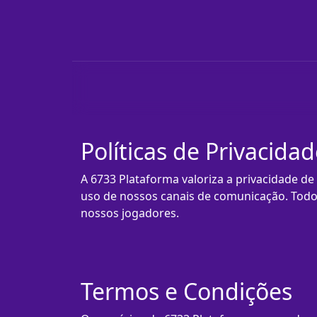
Políticas de Privacida
A 6733 Plataforma valoriza a privacidade d
uso de nossos canais de comunicação. Todos
nossos jogadores.
Termos e Condições