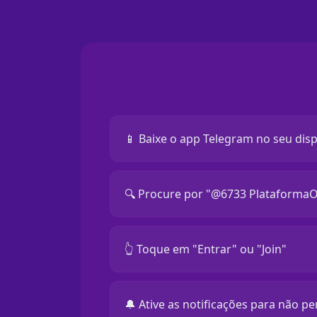
📱 Baixe o app Telegram no seu disp
🔍 Procure por "@6733 PlataformaOf
👆 Toque em "Entrar" ou "Join"
🔔 Ative as notificações para não p