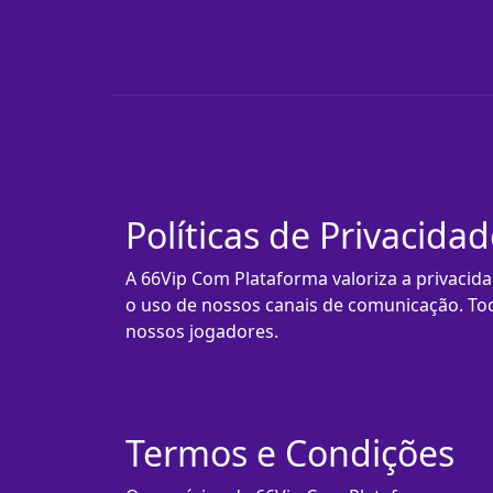
Políticas de Privacida
A 66Vip Com Plataforma valoriza a privaci
o uso de nossos canais de comunicação. Tod
nossos jogadores.
Termos e Condições