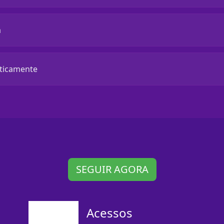
a
aticamente
SEGUIR AGORA
Acessos