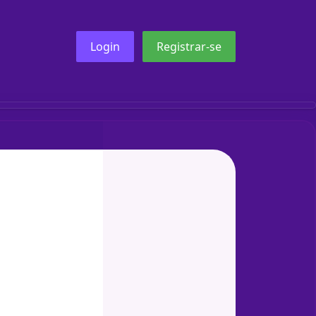
Login
Registrar-se