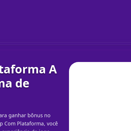
ataforma A
ma de
para ganhar bônus no
ip Com Plataforma, você