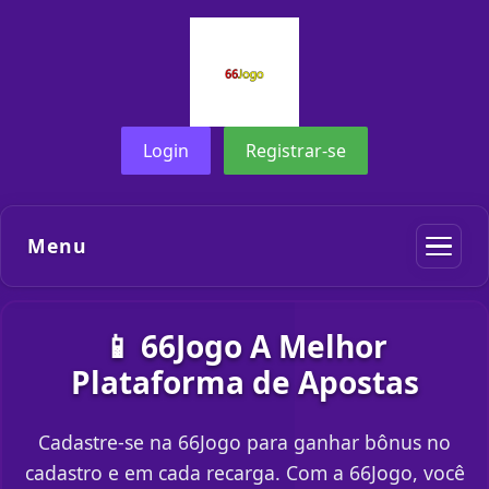
Login
Registrar-se
Menu
📱 66Jogo A Melhor
Plataforma de Apostas
Cadastre-se na 66Jogo para ganhar bônus no
cadastro e em cada recarga. Com a 66Jogo, você