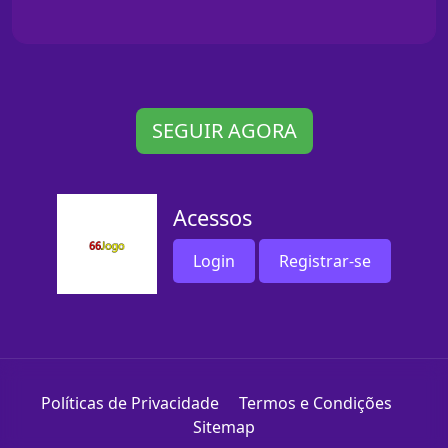
SEGUIR AGORA
Acessos
Login
Registrar-se
Políticas de Privacidade
Termos e Condições
Sitemap