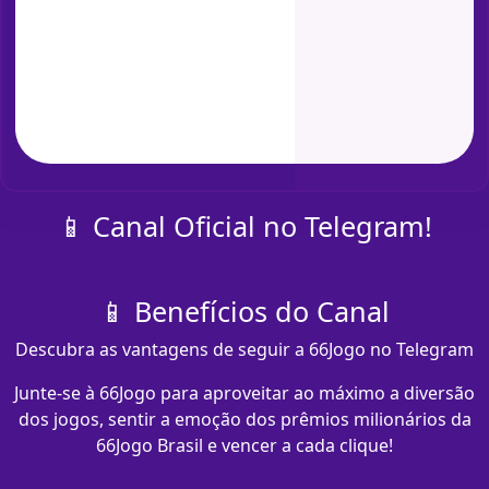
📱 Canal Oficial no Telegram!
📱 Benefícios do Canal
Descubra as vantagens de seguir a 66Jogo no Telegram
Junte-se à 66Jogo para aproveitar ao máximo a diversão
dos jogos, sentir a emoção dos prêmios milionários da
66Jogo Brasil e vencer a cada clique!