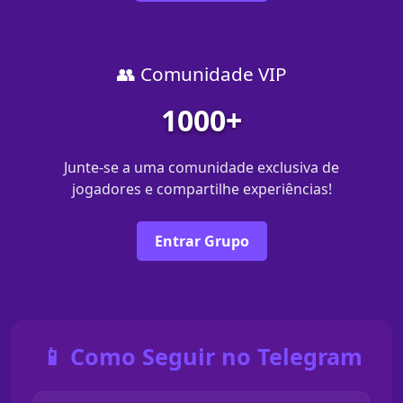
👥 Comunidade VIP
1000+
Junte-se a uma comunidade exclusiva de
jogadores e compartilhe experiências!
Entrar Grupo
📱 Como Seguir no Telegram