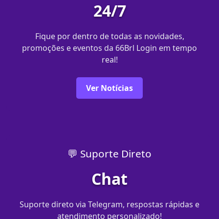
24/7
Fique por dentro de todas as novidades,
promoções e eventos da 66Brl Login em tempo
real!
Ver Notícias
💬 Suporte Direto
Chat
Suporte direto via Telegram, respostas rápidas e
atendimento personalizado!