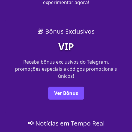
experimentar agora!
🎁 Bônus Exclusivos
VIP
Receba bônus exclusivos do Telegram,
promoções especiais e códigos promocionais
únicos!
Ver Bônus
📢 Notícias em Tempo Real