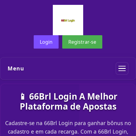
Login
Registrar-se
Menu
📱 66Brl Login A Melhor
Plataforma de Apostas
Cadastre-se na 66Brl Login para ganhar bônus no
cadastro e em cada recarga. Com a 66Brl Login,