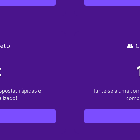
reto
👥 
t
espostas rápidas e
Junte-se a uma com
lizado!
compa
e