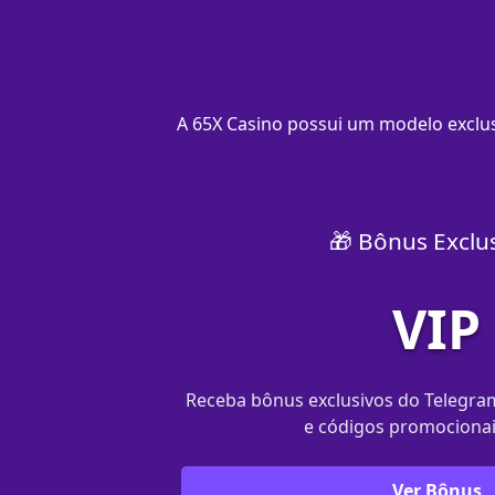
A 65X Casino possui um modelo exclus
🎁 Bônus Exclu
VIP
Receba bônus exclusivos do Telegra
e códigos promocionai
Ver Bônus