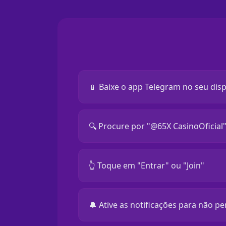
📱 Baixe o app Telegram no seu disp
🔍 Procure por "@65X CasinoOficial
👆 Toque em "Entrar" ou "Join"
🔔 Ative as notificações para não p