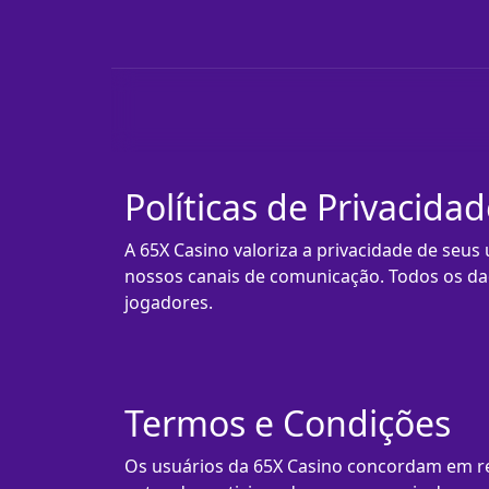
Políticas de Privacida
A 65X Casino valoriza a privacidade de seu
nossos canais de comunicação. Todos os dad
jogadores.
Termos e Condições
Os usuários da 65X Casino concordam em res