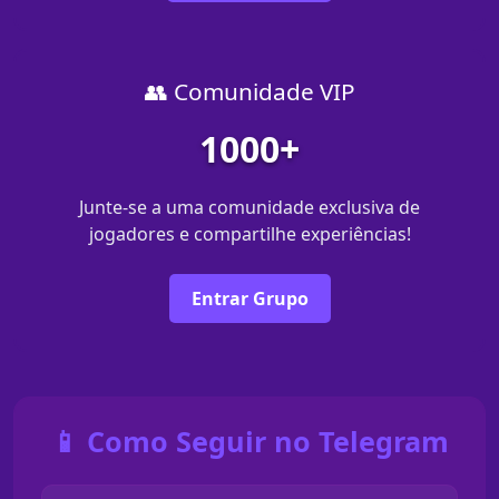
👥 Comunidade VIP
1000+
Junte-se a uma comunidade exclusiva de
jogadores e compartilhe experiências!
Entrar Grupo
📱 Como Seguir no Telegram