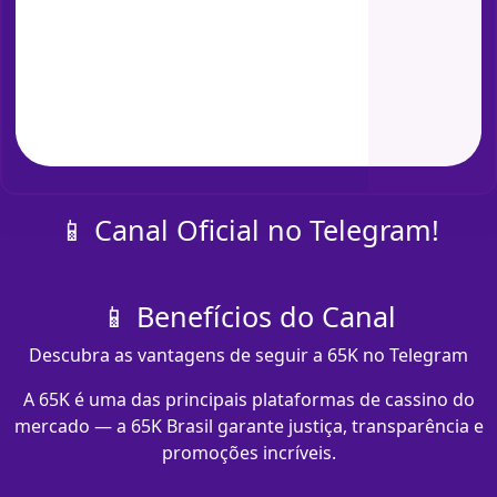
📱 Canal Oficial no Telegram!
📱 Benefícios do Canal
Descubra as vantagens de seguir a 65K no Telegram
A 65K é uma das principais plataformas de cassino do
mercado — a 65K Brasil garante justiça, transparência e
promoções incríveis.