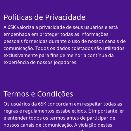
Políticas de Privacidade
A 65K valoriza a privacidade de seus usuários e está
empenhada em proteger todas as informações
pessoais fornecidas durante o uso de nossos canais de
comunicação. Todos os dados coletados são utilizados
exclusivamente para fins de melhoria contínua da
experiência de nossos jogadores.
Termos e Condições
Os usuários da 65K concordam em respeitar todas as
regras e regulamentos estabelecidos. É importante ler
e entender todos os termos antes de participar de
nossos canais de comunicação. A violação destes