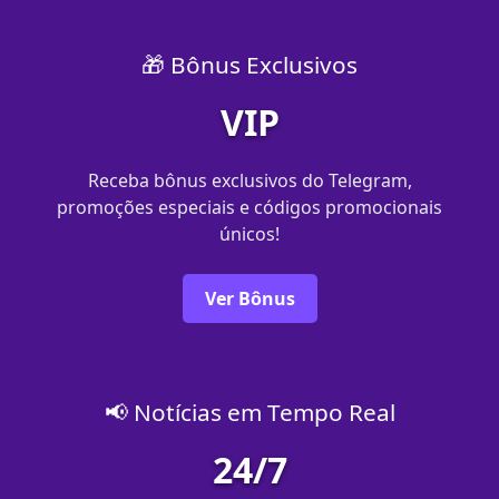
🎁 Bônus Exclusivos
VIP
Receba bônus exclusivos do Telegram,
promoções especiais e códigos promocionais
únicos!
Ver Bônus
📢 Notícias em Tempo Real
24/7