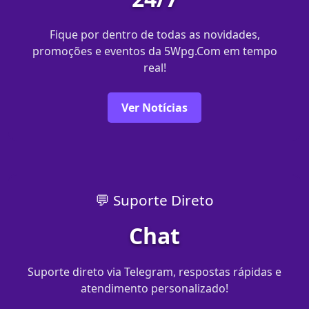
Fique por dentro de todas as novidades,
promoções e eventos da 5Wpg.Com em tempo
real!
Ver Notícias
💬 Suporte Direto
Chat
Suporte direto via Telegram, respostas rápidas e
atendimento personalizado!