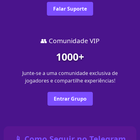
Falar Suporte
👥 Comunidade VIP
1000+
Junte-se a uma comunidade exclusiva de
jogadores e compartilhe experiências!
Entrar Grupo
📱 Como Seguir no Telegram