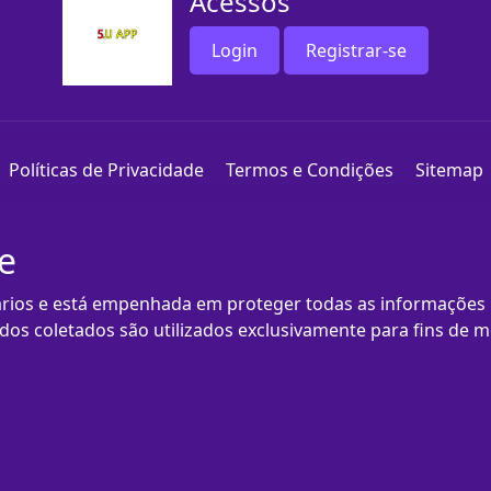
Acessos
Login
Registrar-se
Políticas de Privacidade
Termos e Condições
Sitemap
de
suários e está empenhada em proteger todas as informações
os coletados são utilizados exclusivamente para fins de m