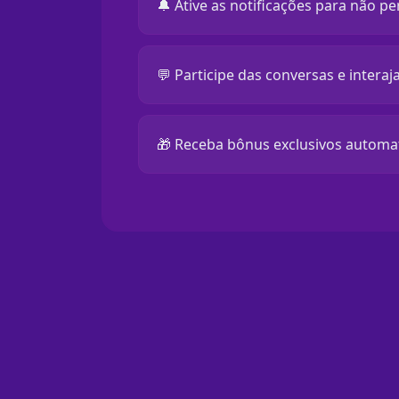
🔔 Ative as notificações para não p
💬 Participe das conversas e interaj
🎁 Receba bônus exclusivos autom