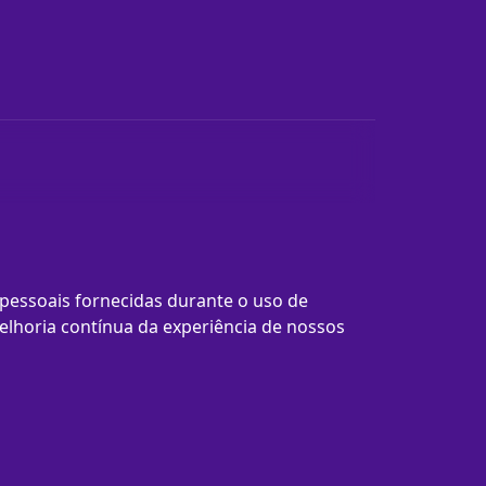
 pessoais fornecidas durante o uso de
elhoria contínua da experiência de nossos