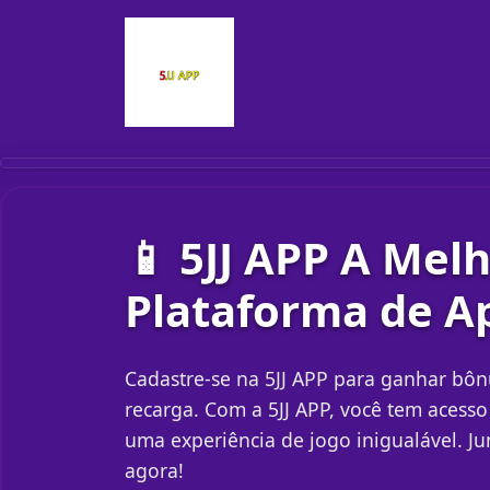
📱 5JJ APP A Mel
Plataforma de A
Cadastre-se na 5JJ APP para ganhar bôn
recarga. Com a 5JJ APP, você tem acesso
uma experiência de jogo inigualável. J
agora!