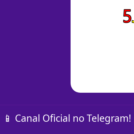
📱 Canal Oficial no Telegram!