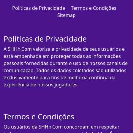
Políticas de Privacidade
Termos e Condições
Sitemap
Políticas de Privacidade
A 5HHh.Com valoriza a privacidade de seus usuários e
está empenhada em proteger todas as informações
pessoais fornecidas durante o uso de nossos canais de
comunicação. Todos os dados coletados são utilizados
exclusivamente para fins de melhoria contínua da
experiência de nossos jogadores.
Termos e Condições
Os usuários da 5HHh.Com concordam em respeitar