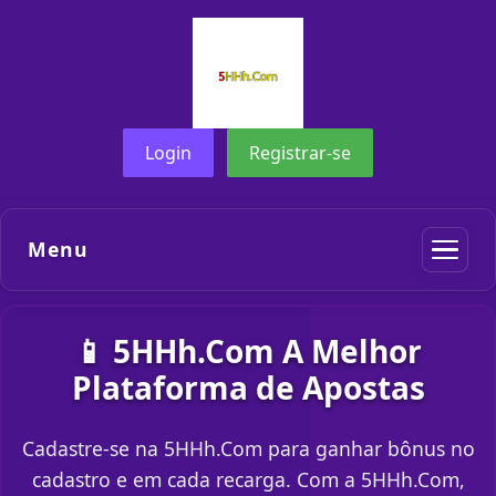
Login
Registrar-se
Menu
📱 5HHh.Com A Melhor
Plataforma de Apostas
Cadastre-se na 5HHh.Com para ganhar bônus no
cadastro e em cada recarga. Com a 5HHh.Com,