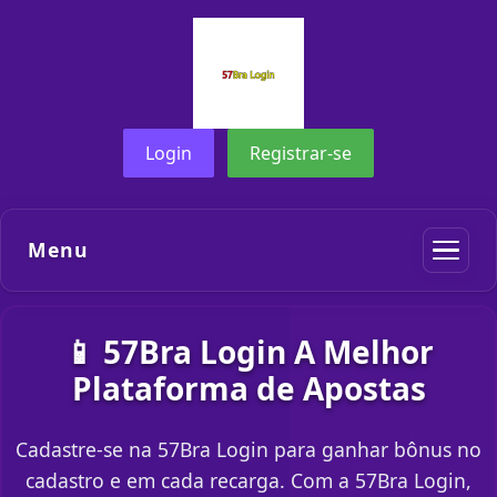
Login
Registrar-se
Menu
📱 57Bra Login A Melhor
Plataforma de Apostas
Cadastre-se na 57Bra Login para ganhar bônus no
cadastro e em cada recarga. Com a 57Bra Login,