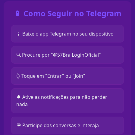
📱 Como Seguir no Telegram
📱 Baixe o app Telegram no seu dispositivo
🔍 Procure por "@57Bra LoginOficial"
👆 Toque em "Entrar" ou "Join"
🔔 Ative as notificações para não perder
nada
💬 Participe das conversas e interaja