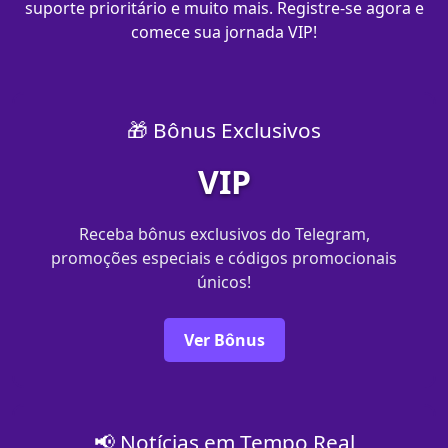
suporte prioritário e muito mais. Registre-se agora e
comece sua jornada VIP!
🎁 Bônus Exclusivos
VIP
Receba bônus exclusivos do Telegram,
promoções especiais e códigos promocionais
únicos!
Ver Bônus
📢 Notícias em Tempo Real