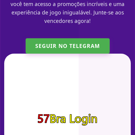
você tem acesso a promoções incríveis e uma
experiência de jogo inigualável. Junte-se aos
vencedores agora!
SEGUIR NO TELEGRAM