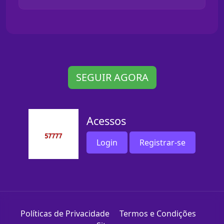
SEGUIR AGORA
Acessos
Login
Registrar-se
Políticas de Privacidade
Termos e Condições