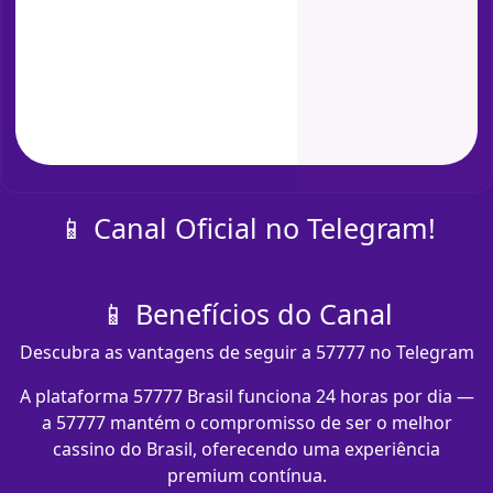
📱 Canal Oficial no Telegram!
📱 Benefícios do Canal
Descubra as vantagens de seguir a 57777 no Telegram
A plataforma 57777 Brasil funciona 24 horas por dia —
a 57777 mantém o compromisso de ser o melhor
cassino do Brasil, oferecendo uma experiência
premium contínua.