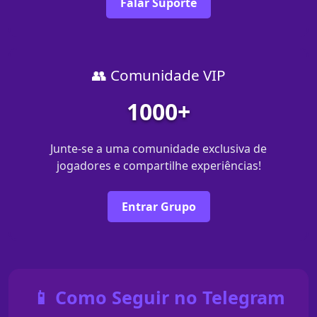
Falar Suporte
👥 Comunidade VIP
1000+
Junte-se a uma comunidade exclusiva de
jogadores e compartilhe experiências!
Entrar Grupo
📱 Como Seguir no Telegram