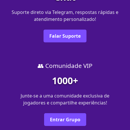
Suporte direto via Telegram, respostas rápidas e
atendimento personalizado!
Falar Suporte
👥 Comunidade VIP
1000+
Junte-se a uma comunidade exclusiva de
jogadores e compartilhe experiências!
Entrar Grupo