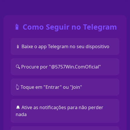
📱 Como Seguir no Telegram
📱 Baixe o app Telegram no seu dispositivo
🔍 Procure por "@5757Win.ComOficial"
👆 Toque em "Entrar" ou "Join"
🔔 Ative as notificações para não perder
nada