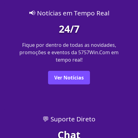
📢 Notícias em Tempo Real
24/7
Fique por dentro de todas as novidades,
promoções e eventos da 5757Win.Com em
tempo real!
Ver Notícias
💬 Suporte Direto
Chat