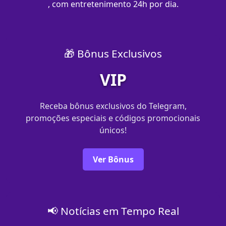
, com entretenimento 24h por dia.
🎁 Bônus Exclusivos
VIP
Receba bônus exclusivos do Telegram,
promoções especiais e códigos promocionais
únicos!
Ver Bônus
📢 Notícias em Tempo Real