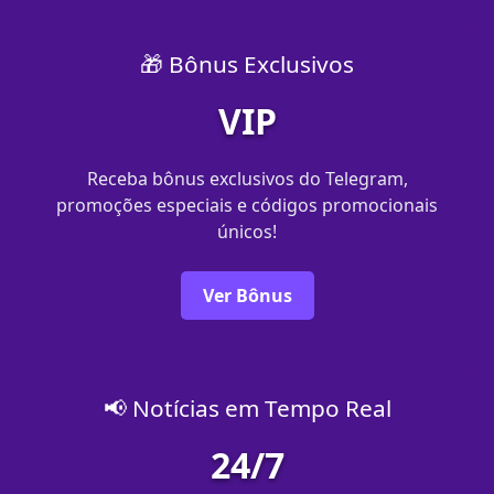
🎁 Bônus Exclusivos
VIP
Receba bônus exclusivos do Telegram,
promoções especiais e códigos promocionais
únicos!
Ver Bônus
📢 Notícias em Tempo Real
24/7