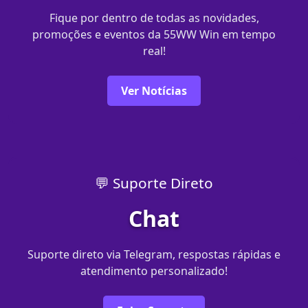
Fique por dentro de todas as novidades,
promoções e eventos da 55WW Win em tempo
real!
Ver Notícias
💬 Suporte Direto
Chat
Suporte direto via Telegram, respostas rápidas e
atendimento personalizado!