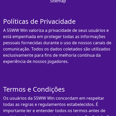
Sitemap
Políticas de Privacidade
A 55WW Win valoriza a privacidade de seus usuários e
está empenhada em proteger todas as informações
pessoais fornecidas durante o uso de nossos canais de
comunicação. Todos os dados coletados são utilizados
exclusivamente para fins de melhoria contínua da
experiência de nossos jogadores.
Termos e Condições
Os usuários da 55WW Win concordam em respeitar
todas as regras e regulamentos estabelecidos. É
importante ler e entender todos os termos antes de