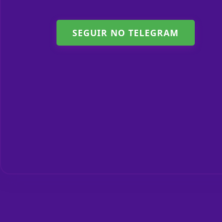
SEGUIR NO TELEGRAM