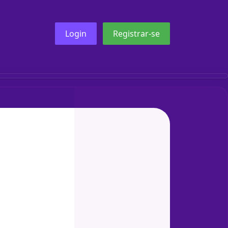
Login
Registrar-se