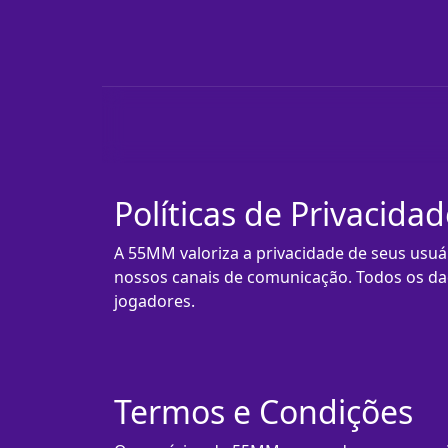
Políticas de Privacida
A 55MM valoriza a privacidade de seus usu
nossos canais de comunicação. Todos os dad
jogadores.
Termos e Condições