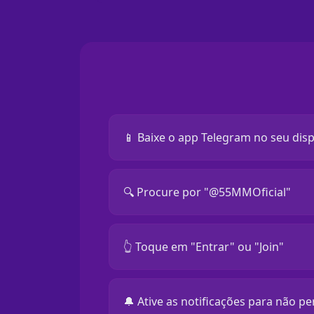
📱 Baixe o app Telegram no seu disp
🔍 Procure por "@55MMOficial"
👆 Toque em "Entrar" ou "Join"
🔔 Ative as notificações para não p