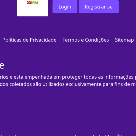
Login
Registrar-se
Políticas de Privacidade
Termos e Condições
Sitemap
de
ários e está empenhada em proteger todas as informações 
os coletados são utilizados exclusivamente para fins de m