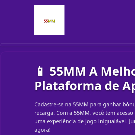
📱 55MM A Melh
Plataforma de A
Cadastre-se na 55MM para ganhar bônu
recarga. Com a 55MM, você tem acesso 
uma experiência de jogo inigualável. J
agora!