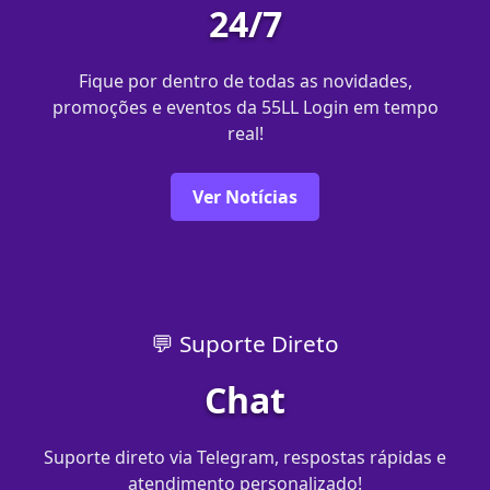
24/7
Fique por dentro de todas as novidades,
promoções e eventos da 55LL Login em tempo
real!
Ver Notícias
💬 Suporte Direto
Chat
Suporte direto via Telegram, respostas rápidas e
atendimento personalizado!