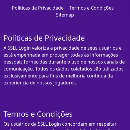
Políticas de Privacidade
Termos e Condições
Sitemap
Políticas de Privacidade
A 55LL Login valoriza a privacidade de seus usuários e
está empenhada em proteger todas as informações
pessoais fornecidas durante o uso de nossos canais de
comunicação. Todos os dados coletados são utilizados
exclusivamente para fins de melhoria contínua da
experiência de nossos jogadores.
Termos e Condições
Os usuários da 55LL Login concordam em respeitar