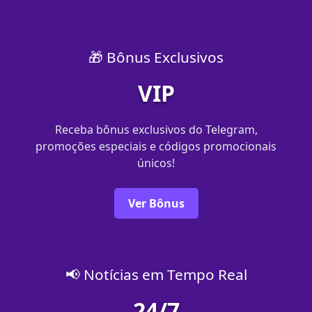
🎁 Bônus Exclusivos
VIP
Receba bônus exclusivos do Telegram,
promoções especiais e códigos promocionais
únicos!
Ver Bônus
📢 Notícias em Tempo Real
24/7