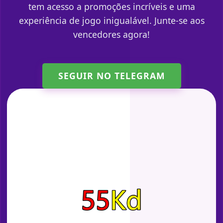
tem acesso a promoções incríveis e uma
experiência de jogo inigualável. Junte-se aos
vencedores agora!
SEGUIR NO TELEGRAM