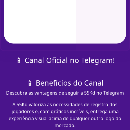
📱 Canal Oficial no Telegram!
📱 Benefícios do Canal
Descubra as vantagens de seguir a 55Kd no Telegram
A 55Kd valoriza as necessidades de registro dos
jogadores e, com gráficos incríveis, entrega uma
experiência visual acima de qualquer outro jogo do
mercado.