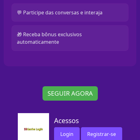
💬 Participe das conversas e interaja
🎁 Receba bônus exclusivos
automaticamente
SEGUIR AGORA
Acessos
Login
Registrar-se