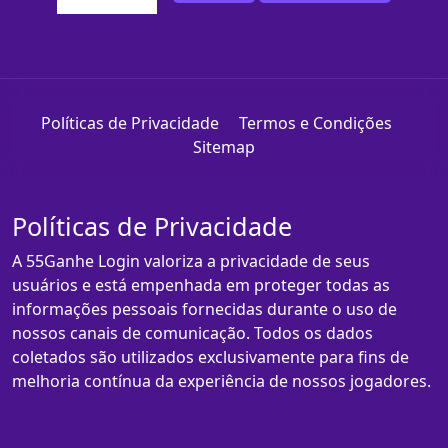
Políticas de Privacidade
Termos e Condições
Sitemap
Políticas de Privacidade
A 55Ganhe Login valoriza a privacidade de seus
usuários e está empenhada em proteger todas as
informações pessoais fornecidas durante o uso de
nossos canais de comunicação. Todos os dados
coletados são utilizados exclusivamente para fins de
melhoria contínua da experiência de nossos jogadores.