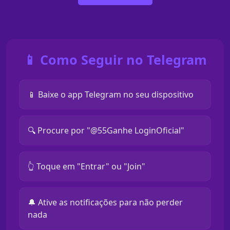
📱 Como Seguir no Telegram
📱 Baixe o app Telegram no seu dispositivo
🔍 Procure por "@55Ganhe LoginOficial"
👆 Toque em "Entrar" ou "Join"
🔔 Ative as notificações para não perder
nada