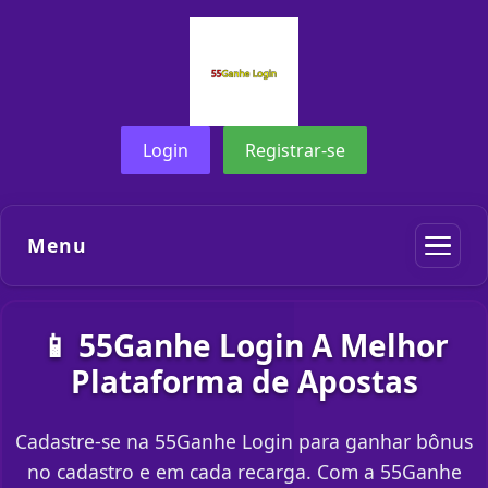
Login
Registrar-se
Menu
📱 55Ganhe Login A Melhor
Plataforma de Apostas
Cadastre-se na 55Ganhe Login para ganhar bônus
no cadastro e em cada recarga. Com a 55Ganhe