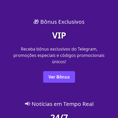
🎁 Bônus Exclusivos
VIP
Receba bônus exclusivos do Telegram,
promoções especiais e códigos promocionais
únicos!
Ver Bônus
📢 Notícias em Tempo Real
24/7