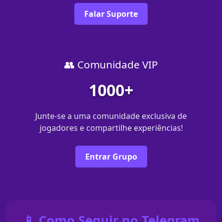
Falar Suporte
👥 Comunidade VIP
1000+
Junte-se a uma comunidade exclusiva de
jogadores e compartilhe experiências!
Entrar Grupo
📱 Como Seguir no Telegram