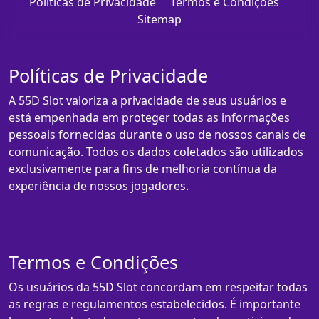
Políticas de Privacidade
Termos e Condições
Sitemap
Políticas de Privacidade
A 55D Slot valoriza a privacidade de seus usuários e
está empenhada em proteger todas as informações
pessoais fornecidas durante o uso de nossos canais de
comunicação. Todos os dados coletados são utilizados
exclusivamente para fins de melhoria contínua da
experiência de nossos jogadores.
Termos e Condições
Os usuários da 55D Slot concordam em respeitar todas
as regras e regulamentos estabelecidos. É importante