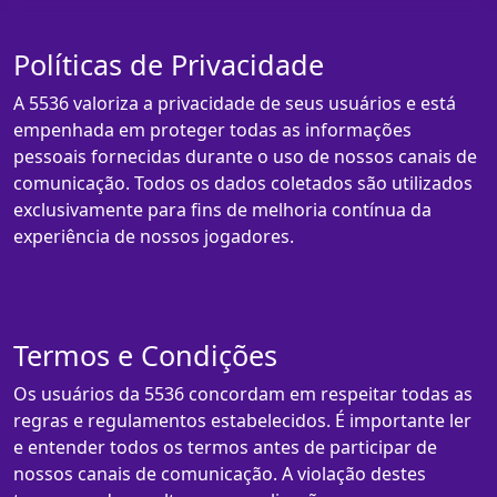
Políticas de Privacidade
A 5536 valoriza a privacidade de seus usuários e está
empenhada em proteger todas as informações
pessoais fornecidas durante o uso de nossos canais de
comunicação. Todos os dados coletados são utilizados
exclusivamente para fins de melhoria contínua da
experiência de nossos jogadores.
Termos e Condições
Os usuários da 5536 concordam em respeitar todas as
regras e regulamentos estabelecidos. É importante ler
e entender todos os termos antes de participar de
nossos canais de comunicação. A violação destes