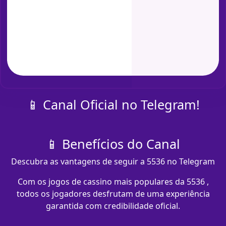
📱 Canal Oficial no Telegram!
📱 Benefícios do Canal
Descubra as vantagens de seguir a 5536 no Telegram
Com os jogos de cassino mais populares da 5536 ,
todos os jogadores desfrutam de uma experiência
garantida com credibilidade oficial.