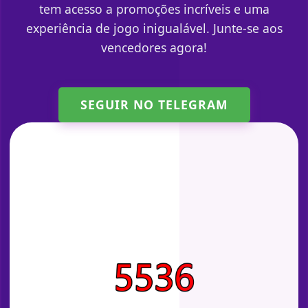
tem acesso a promoções incríveis e uma
experiência de jogo inigualável. Junte-se aos
vencedores agora!
SEGUIR NO TELEGRAM