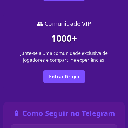
👥 Comunidade VIP
1000+
Junte-se a uma comunidade exclusiva de
jogadores e compartilhe experiências!
Entrar Grupo
📱 Como Seguir no Telegram