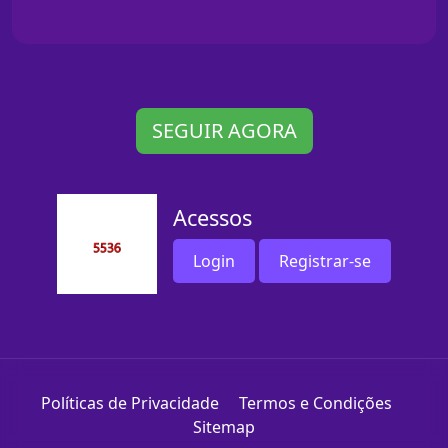
SEGUIR AGORA
Acessos
Login
Registrar-se
Políticas de Privacidade
Termos e Condições
Sitemap