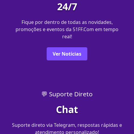
24/7
Fique por dentro de todas as novidades,
promoções e eventos da 51FF.Com em tempo
real!
Ver Notícias
💬 Suporte Direto
Chat
Suporte direto via Telegram, respostas rápidas e
atendimento personalizado!