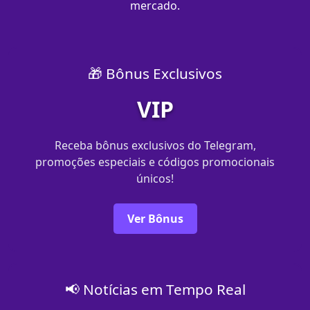
mercado.
🎁 Bônus Exclusivos
VIP
Receba bônus exclusivos do Telegram,
promoções especiais e códigos promocionais
únicos!
Ver Bônus
📢 Notícias em Tempo Real