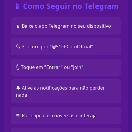
📱 Como Seguir no Telegram
📱 Baixe o app Telegram no seu dispositivo
🔍 Procure por "@51FF.ComOficial"
👆 Toque em "Entrar" ou "Join"
🔔 Ative as notificações para não perder
nada
💬 Participe das conversas e interaja