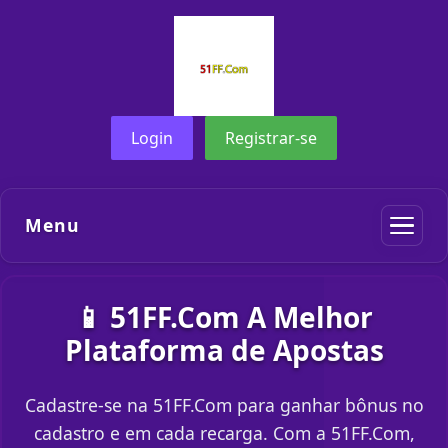
Login
Registrar-se
Menu
📱 51FF.Com A Melhor
Plataforma de Apostas
Cadastre-se na 51FF.Com para ganhar bônus no
cadastro e em cada recarga. Com a 51FF.Com,