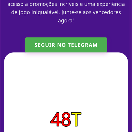
acesso a promoções incríveis e uma experiência
de jogo inigualável. Junte-se aos vencedores
agora!
SEGUIR NO TELEGRAM