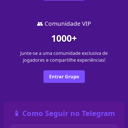
👥 Comunidade VIP
1000+
Junte-se a uma comunidade exclusiva de
jogadores e compartilhe experiências!
Entrar Grupo
📱 Como Seguir no Telegram