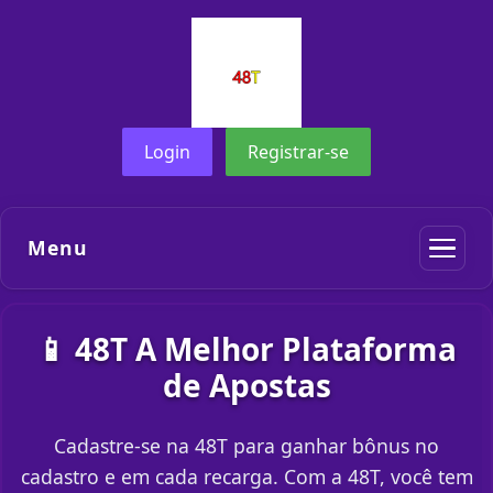
Login
Registrar-se
Menu
📱 48T A Melhor Plataforma
de Apostas
Cadastre-se na 48T para ganhar bônus no
cadastro e em cada recarga. Com a 48T, você tem