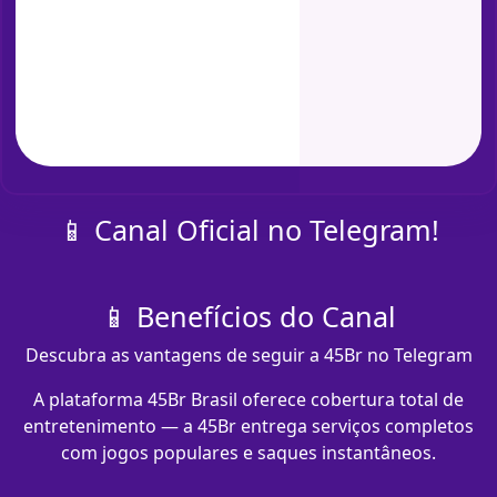
📱 Canal Oficial no Telegram!
📱 Benefícios do Canal
Descubra as vantagens de seguir a 45Br no Telegram
A plataforma 45Br Brasil oferece cobertura total de
entretenimento — a 45Br entrega serviços completos
com jogos populares e saques instantâneos.