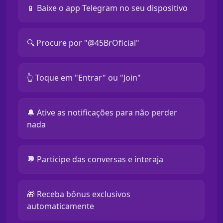
📱 Baixe o app Telegram no seu dispositivo
🔍 Procure por "@45BrOficial"
👆 Toque em "Entrar" ou "Join"
🔔 Ative as notificações para não perder
nada
💬 Participe das conversas e interaja
🎁 Receba bônus exclusivos
automaticamente