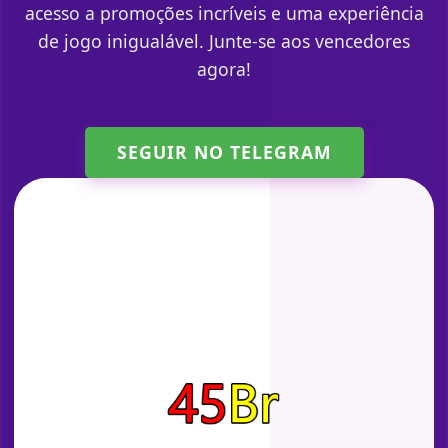
acesso a promoções incríveis e uma experiência
de jogo inigualável. Junte-se aos vencedores
agora!
SEGUIR NO TELEGRAM