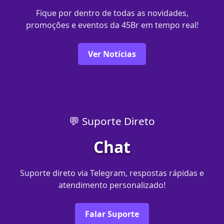
Fique por dentro de todas as novidades,
promoções e eventos da 45Br em tempo real!
Ver Notícias
💬 Suporte Direto
Chat
Suporte direto via Telegram, respostas rápidas e
atendimento personalizado!
Falar Suporte