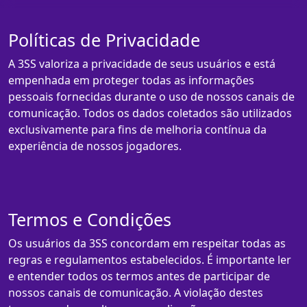
Políticas de Privacidade
A 3SS valoriza a privacidade de seus usuários e está
empenhada em proteger todas as informações
pessoais fornecidas durante o uso de nossos canais de
comunicação. Todos os dados coletados são utilizados
exclusivamente para fins de melhoria contínua da
experiência de nossos jogadores.
Termos e Condições
Os usuários da 3SS concordam em respeitar todas as
regras e regulamentos estabelecidos. É importante ler
e entender todos os termos antes de participar de
nossos canais de comunicação. A violação destes