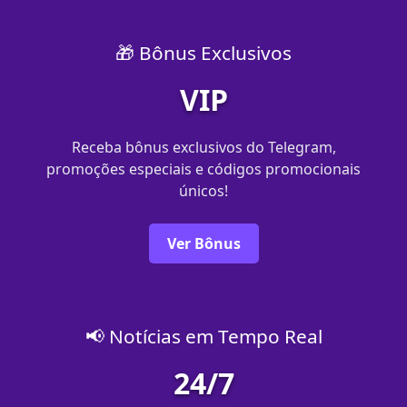
🎁 Bônus Exclusivos
VIP
Receba bônus exclusivos do Telegram,
promoções especiais e códigos promocionais
únicos!
Ver Bônus
📢 Notícias em Tempo Real
24/7