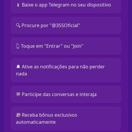
📱 Baixe o app Telegram no seu dispositivo
🔍 Procure por "@3SSOficial"
👆 Toque em "Entrar" ou "Join"
🔔 Ative as notificações para não perder
nada
💬 Participe das conversas e interaja
🎁 Receba bônus exclusivos
automaticamente