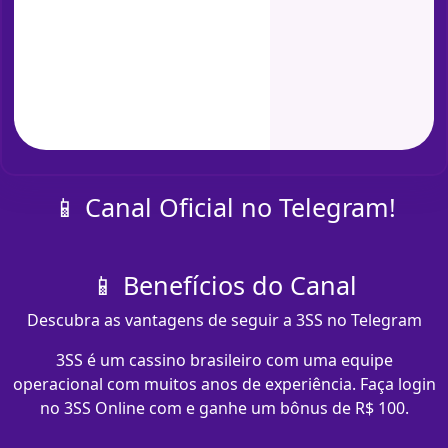
📱 Canal Oficial no Telegram!
📱 Benefícios do Canal
Descubra as vantagens de seguir a 3SS no Telegram
3SS é um cassino brasileiro com uma equipe
operacional com muitos anos de experiência. Faça login
no 3SS Online com e ganhe um bônus de R$ 100.