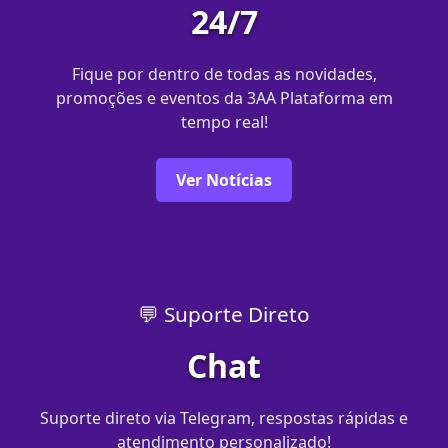
24/7
Fique por dentro de todas as novidades,
promoções e eventos da 3AA Plataforma em
tempo real!
Ver Notícias
💬 Suporte Direto
Chat
Suporte direto via Telegram, respostas rápidas e
atendimento personalizado!