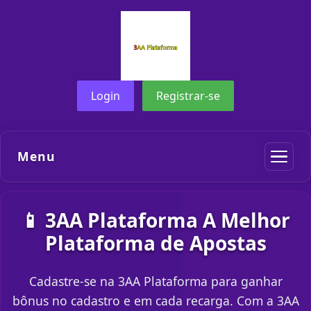
Login
Registrar-se
Menu
📱 3AA Plataforma A Melhor
Plataforma de Apostas
Cadastre-se na 3AA Plataforma para ganhar
bônus no cadastro e em cada recarga. Com a 3AA