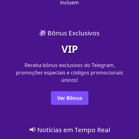
incluem
🎁 Bônus Exclusivos
VIP
Receba bônus exclusivos do Telegram,
promoções especiais e códigos promocionais
únicos!
Ver Bônus
📢 Notícias em Tempo Real