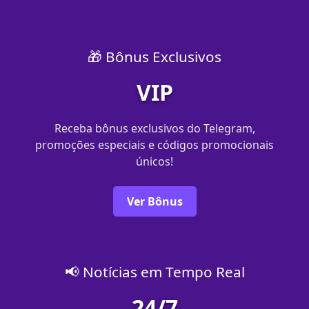
🎁 Bônus Exclusivos
VIP
Receba bônus exclusivos do Telegram,
promoções especiais e códigos promocionais
únicos!
Ver Bônus
📢 Notícias em Tempo Real
24/7