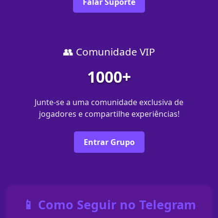
Falar Suporte
👥 Comunidade VIP
1000+
Junte-se a uma comunidade exclusiva de
jogadores e compartilhe experiências!
Entrar Grupo
📱 Como Seguir no Telegram