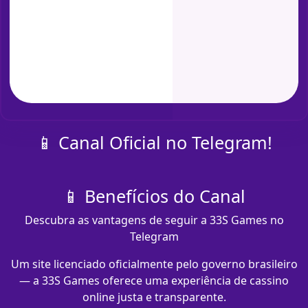
📱 Canal Oficial no Telegram!
📱 Benefícios do Canal
Descubra as vantagens de seguir a 33S Games no
Telegram
Um site licenciado oficialmente pelo governo brasileiro
— a 33S Games oferece uma experiência de cassino
online justa e transparente.