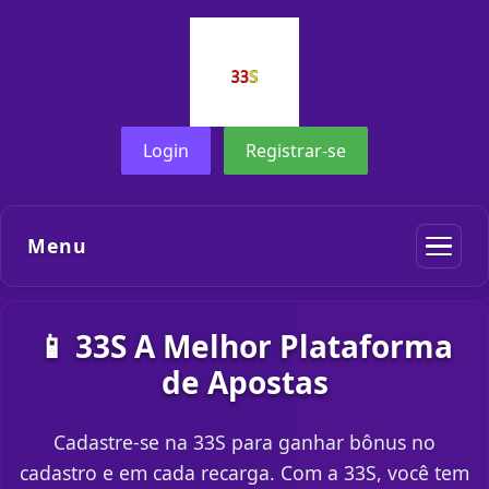
Login
Registrar-se
Menu
📱 33S A Melhor Plataforma
de Apostas
Cadastre-se na 33S para ganhar bônus no
cadastro e em cada recarga. Com a 33S, você tem