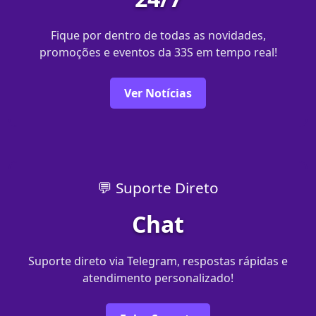
Fique por dentro de todas as novidades,
promoções e eventos da 33S em tempo real!
Ver Notícias
💬 Suporte Direto
Chat
Suporte direto via Telegram, respostas rápidas e
atendimento personalizado!