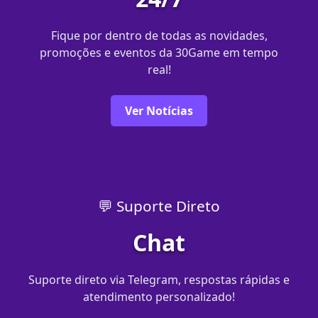
Fique por dentro de todas as novidades,
promoções e eventos da 30Game em tempo
real!
Ver Notícias
💬 Suporte Direto
Chat
Suporte direto via Telegram, respostas rápidas e
atendimento personalizado!