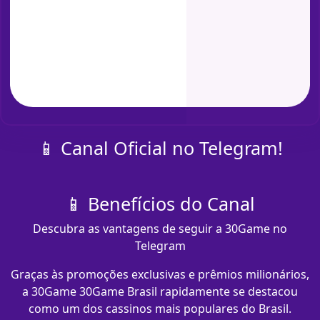
📱 Canal Oficial no Telegram!
📱 Benefícios do Canal
Descubra as vantagens de seguir a 30Game no
Telegram
Graças às promoções exclusivas e prêmios milionários,
a 30Game 30Game Brasil rapidamente se destacou
como um dos cassinos mais populares do Brasil.