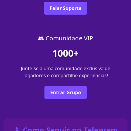
Falar Suporte
👥 Comunidade VIP
1000+
Junte-se a uma comunidade exclusiva de
jogadores e compartilhe experiências!
Entrar Grupo
📱 Como Seguir no Telegram