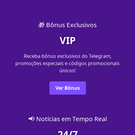
🎁 Bônus Exclusivos
VIP
Receba bônus exclusivos do Telegram,
promoções especiais e códigos promocionais
únicos!
Ver Bônus
📢 Notícias em Tempo Real
24/7