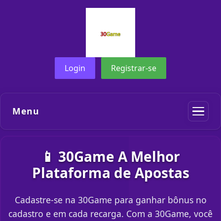
Login
Registrar-se
Menu
📱 30Game A Melhor
Plataforma de Apostas
Cadastre-se na 30Game para ganhar bônus no
cadastro e em cada recarga. Com a 30Game, você