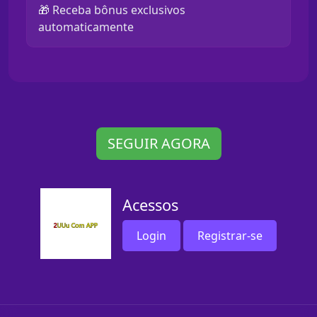
🎁 Receba bônus exclusivos
automaticamente
SEGUIR AGORA
Acessos
Login
Registrar-se