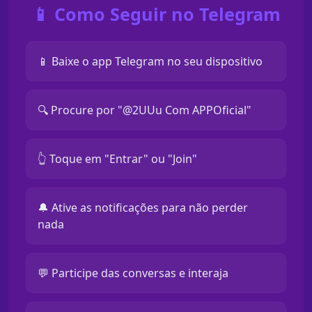
📱 Como Seguir no Telegram
📱 Baixe o app Telegram no seu dispositivo
🔍 Procure por "@2UUu Com APPOficial"
👆 Toque em "Entrar" ou "Join"
🔔 Ative as notificações para não perder
nada
💬 Participe das conversas e interaja