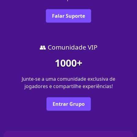
Falar Suporte
👥 Comunidade VIP
1000+
Junte-se a uma comunidade exclusiva de
jogadores e compartilhe experiências!
Entrar Grupo