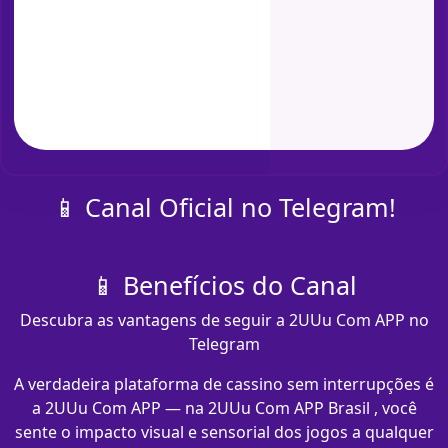
📱 Canal Oficial no Telegram!
📱 Benefícios do Canal
Descubra as vantagens de seguir a 2UUu Com APP no
Telegram
A verdadeira plataforma de cassino sem interrupções é
a 2UUu Com APP — na 2UUu Com APP Brasil , você
sente o impacto visual e sensorial dos jogos a qualquer