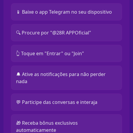
📱 Baixe o app Telegram no seu dispositivo
🔍 Procure por "@28R APPOficial"
👆 Toque em "Entrar" ou "Join"
🔔 Ative as notificações para não perder
nada
💬 Participe das conversas e interaja
🎁 Receba bônus exclusivos
automaticamente