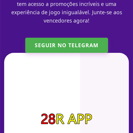
tem acesso a promoções incríveis e uma
experiência de jogo inigualável. Junte-se aos
vencedores agora!
SEGUIR NO TELEGRAM