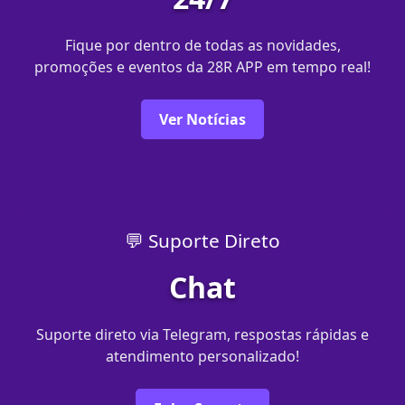
Fique por dentro de todas as novidades,
promoções e eventos da 28R APP em tempo real!
Ver Notícias
💬 Suporte Direto
Chat
Suporte direto via Telegram, respostas rápidas e
atendimento personalizado!