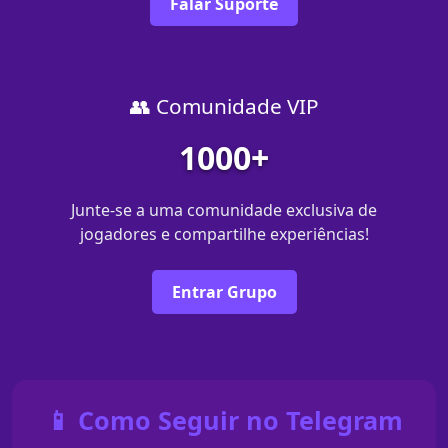
Falar Suporte
👥 Comunidade VIP
1000+
Junte-se a uma comunidade exclusiva de
jogadores e compartilhe experiências!
Entrar Grupo
📱 Como Seguir no Telegram