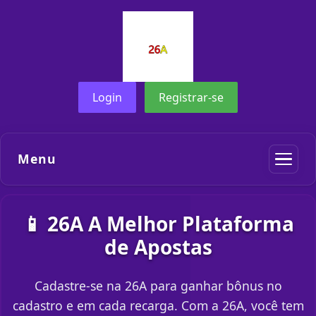
Login
Registrar-se
Menu
📱 26A A Melhor Plataforma
de Apostas
Cadastre-se na 26A para ganhar bônus no
cadastro e em cada recarga. Com a 26A, você tem