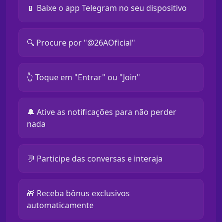
📱 Baixe o app Telegram no seu dispositivo
🔍 Procure por "@26AOficial"
👆 Toque em "Entrar" ou "Join"
🔔 Ative as notificações para não perder
nada
💬 Participe das conversas e interaja
🎁 Receba bônus exclusivos
automaticamente