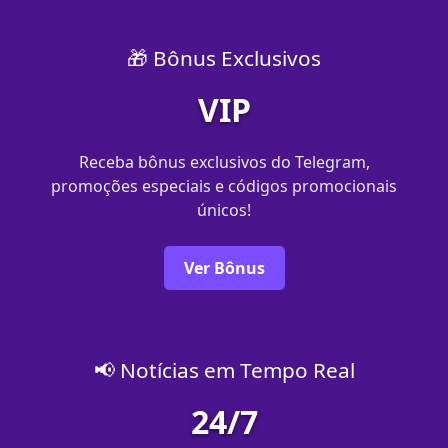
🎁 Bônus Exclusivos
VIP
Receba bônus exclusivos do Telegram,
promoções especiais e códigos promocionais
únicos!
Ver Bônus
📢 Notícias em Tempo Real
24/7