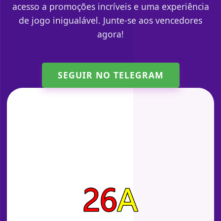
acesso a promoções incríveis e uma experiência
de jogo inigualável. Junte-se aos vencedores
agora!
SEGUIR NO TELEGRAM