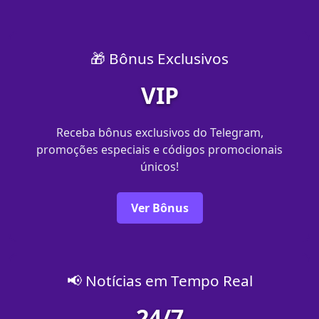
🎁 Bônus Exclusivos
VIP
Receba bônus exclusivos do Telegram,
promoções especiais e códigos promocionais
únicos!
Ver Bônus
📢 Notícias em Tempo Real
24/7