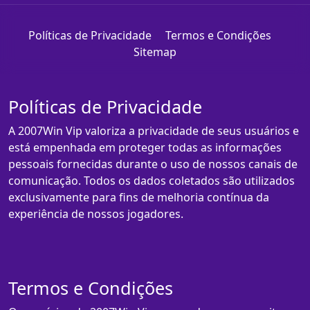
Políticas de Privacidade
Termos e Condições
Sitemap
Políticas de Privacidade
A 2007Win Vip valoriza a privacidade de seus usuários e
está empenhada em proteger todas as informações
pessoais fornecidas durante o uso de nossos canais de
comunicação. Todos os dados coletados são utilizados
exclusivamente para fins de melhoria contínua da
experiência de nossos jogadores.
Termos e Condições