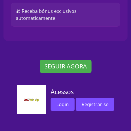
🎁 Receba bônus exclusivos
automaticamente
SEGUIR AGORA
Acessos
Login
Registrar-se