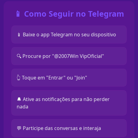
📱 Como Seguir no Telegram
📱 Baixe o app Telegram no seu dispositivo
🔍 Procure por "@2007Win VipOficial"
👆 Toque em "Entrar" ou "Join"
🔔 Ative as notificações para não perder
nada
💬 Participe das conversas e interaja