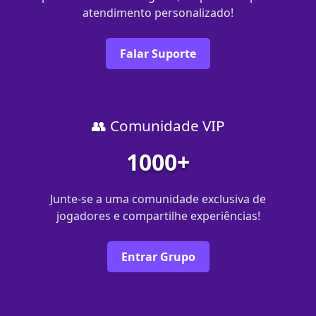
atendimento personalizado!
Falar Suporte
👥 Comunidade VIP
1000+
Junte-se a uma comunidade exclusiva de
jogadores e compartilhe experiências!
Entrar Grupo