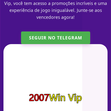
Vip, você tem acesso a promoções incríveis e uma
experiência de jogo inigualável. Junte-se aos
vencedores agora!
SEGUIR NO TELEGRAM