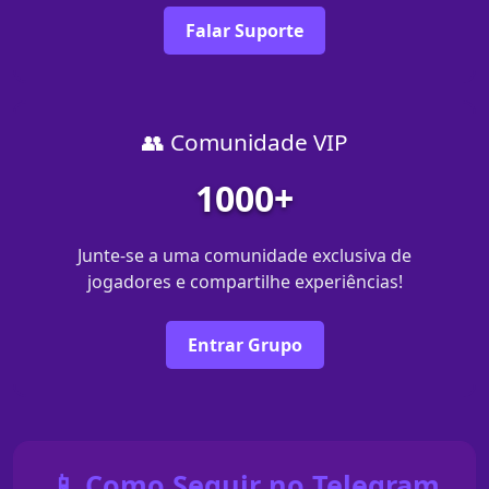
Falar Suporte
👥 Comunidade VIP
1000+
Junte-se a uma comunidade exclusiva de
jogadores e compartilhe experiências!
Entrar Grupo
📱 Como Seguir no Telegram